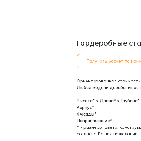
Гардеробные ста
Получить расчет по мои
Ориентировочная стоимость
Любая модель дорабатывает
Высота* х Длина* х Глубина*
:
Корпус
*:
Фасады
*:
Направляющие
*:
* - размеры, цвета, констру
согласно Ваших пожеланий