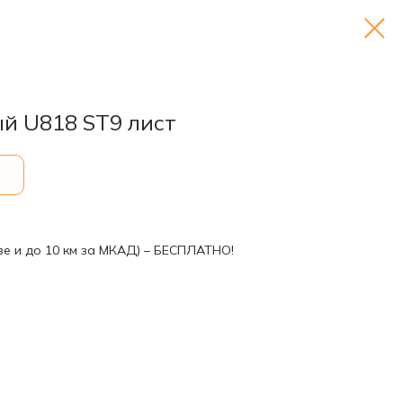
й U818 ST9 лист
ве и до 10 км за МКАД) – БЕСПЛАТНО!