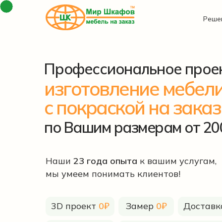
Реше
Профессиональное прое
изготовление мебел
с покраской на заказ
по Вашим размерам от 200
Наши
23 года опыта
к вашим услугам,
мы умеем понимать клиентов!
3D проект
0₽
Замер
0₽
Достав