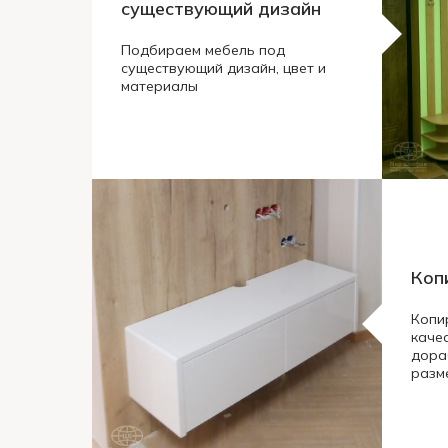
существующий дизайн
Подбираем мебель под
существующий дизайн, цвет и
материалы
Коп
Копи
каче
дора
разм