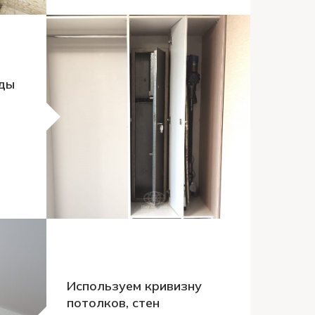
оды
и
Используем кривизну
потолков, стен