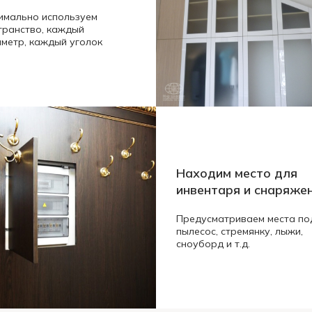
имально используем
транство, каждый
иметр, каждый уголок
Находим место для
инвентаря и снаряже
Предусматриваем места по
пылесос, стремянку, лыжи,
сноуборд и т.д.