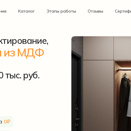
ния
Каталог
Этапы работы
Отзывы
Сертиф
ктирование,
и из МДФ
 тыс. руб.
ка
0₽