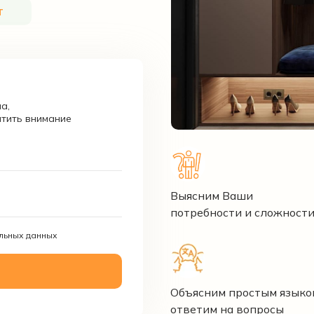
т
а,
атить внимание
Выясним Ваши
потребности и сложност
альных данных
Объясним простым языко
ответим на вопросы