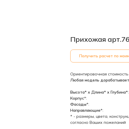
Прихожая арт.76
Получить расчет по мои
Ориентировочная стоимость
Любая модель дорабатывает
Высота* х Длина* х Глубина*
:
Корпус
*:
Фасады
*:
Направляющие
*:
* - размеры, цвета, констру
согласно Ваших пожеланий