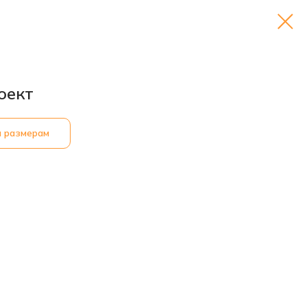
оект
м размерам