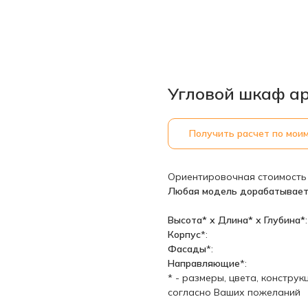
Угловой шкаф ар
Получить расчет по мои
Ориентировочная стоимость
Любая модель дорабатывает
Высота* х Длина* х Глубина*
:
Корпус
*:
Фасады
*:
Направляющие
*:
* - размеры, цвета, констру
согласно Ваших пожеланий