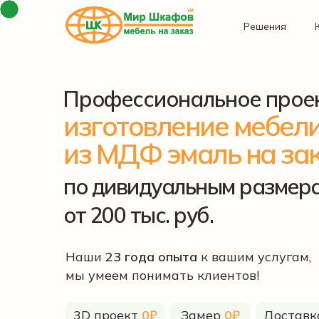
Решения
Профессиональное прое
изготовление мебел
из МДФ эмаль на за
по дивидуальным размер
от 200 тыс. руб.
Наши
23 года опыта
к вашим услугам,
мы умеем понимать клиентов!
3D проект
0₽
Замер
0₽
Достав