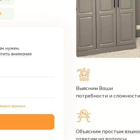
т
м нужен,
атить внимание
Выясним Ваши
потребности и сложност
льных данных
Объясним простым языко
ответим на вопросы