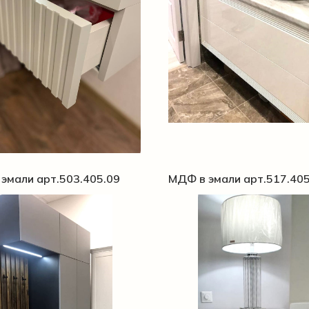
эмали арт.503.405.09
МДФ в эмали арт.517.405