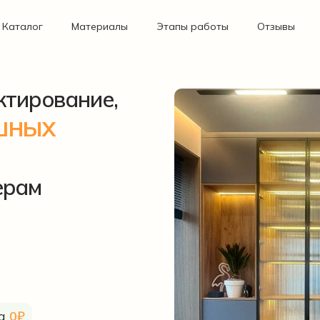
Каталог
Материалы
Этапы работы
Отзывы
ктирование,
шных
ерам
ка
0₽