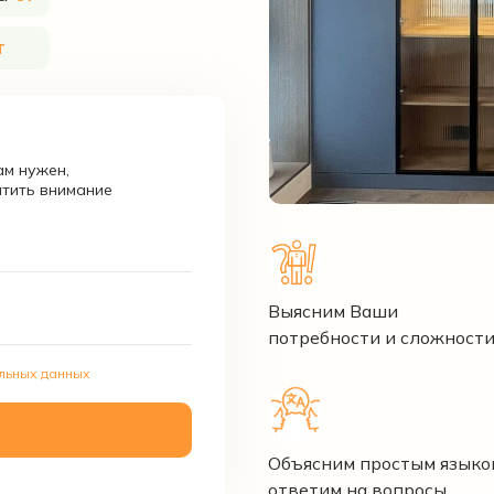
т
м нужен,
атить внимание
Выясним Ваши
потребности и сложност
льных данных
Объясним простым языко
ответим на вопросы